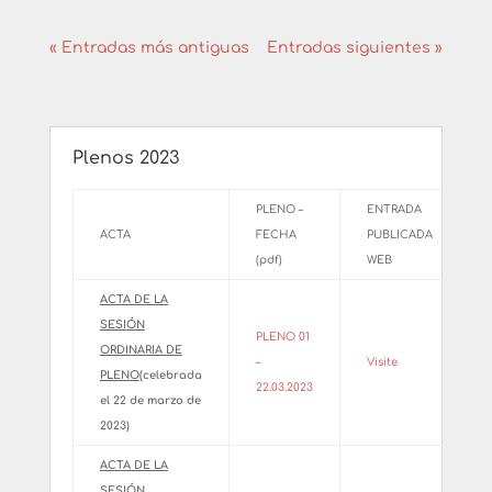
« Entradas más antiguas
Entradas siguientes »
Plenos 2023
PLENO –
ENTRADA
ACTA
FECHA
PUBLICADA
(pdf)
WEB
ACTA DE LA
SESIÓN
PLENO 01
ORDINARIA DE
–
Visite
PLENO
(celebrada
22.03.2023
el 22 de marzo de
2023)
ACTA DE LA
SESIÓN