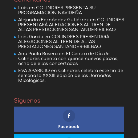
Luis
en
COLINDRES PRESENTA SU
PROGRAMACIÓN NAVIDEÑA
Alejandro Fernández Gutiérrez
en
COLINDRES
PRESENTARÁ ALEGACIONES AL TREN DE
ALTAS PRESTACIONES SANTANDER-BILBAO
Inés García
en
COLINDRES PRESENTARÁ
ALEGACIONES AL TREN DE ALTAS
PRESTACIONES SANTANDER-BILBAO
Ana Paula Rosero
en
El Centro de Día de
Colindres cuenta con quince nuevas plazas,
ocho de ellas concertadas
EVA APARICIO
en
Colindres celebra este fin de
semana la XXXIII edición de las Jornadas
Micológicas.
Síguenos
Facebook