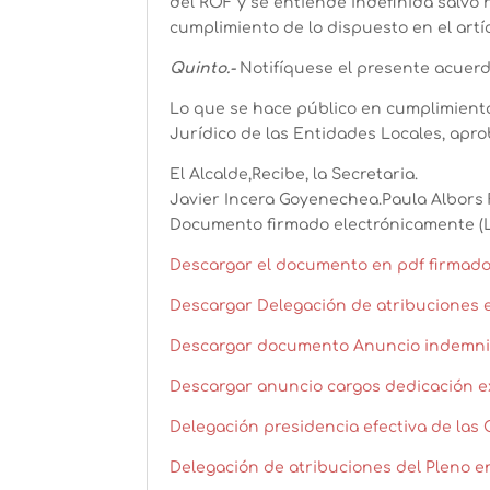
del ROF y se entiende indefinida salvo
cumplimiento de lo dispuesto en el artíc
Quinto.-
Notifíquese el presente acuerdo
Lo que se hace público en cumplimiento
Jurídico de las Entidades Locales, apro
El Alcalde,Recibe, la Secretaria.
Javier Incera Goyenechea.Paula Albors 
Documento firmado electrónicamente (Le
Descargar el documento en pdf firmado
Descargar Delegación de atribuciones e
Descargar documento Anuncio indemniz
Descargar anuncio cargos dedicación ex
Delegación presidencia efectiva de las
Delegación de atribuciones del Pleno e