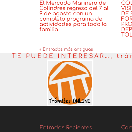
El Mercado Marinero de
COL
Colindres regresa del 7 al
VIS
9 de agosto con un
DE 
completo programa de
FO
actividades para toda la
PRO
familia
DEP
TO
Noticias
Noti
« Entradas más antiguas
TE PUEDE INTERESAR…, trá
Entradas Recientes
Com