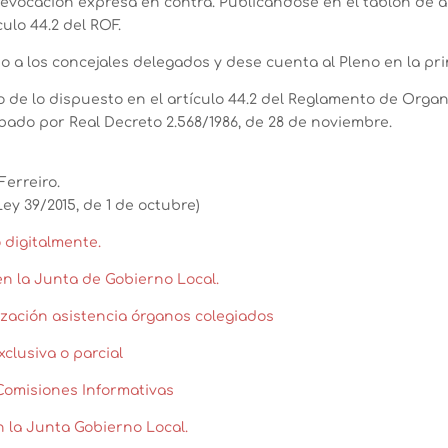
 revocación expresa en contra. Publicándose en el tablón de 
ulo 44.2 del ROF.
 a los concejales delegados y dese cuenta al Pleno en la pri
 de lo dispuesto en el artículo 44.2 del Reglamento de Orga
bado por Real Decreto 2.568/1986, de 28 de noviembre.
Ferreiro.
y 39/2015, de 1 de octubre)
 digitalmente.
n la Junta de Gobierno Local.
ación asistencia órganos colegiados
clusiva o parcial
 Comisiones Informativas
n la Junta Gobierno Local.