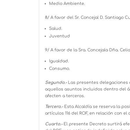
Medio Ambiente.
8/ A favor del Sr. Concejal D. Santiago 
Salud.
Juventud
9/ A favor de la Sra. Concejala Dña. Cel
Igualdad.
Consumo.
Segundo.-
Las presentes delegaciones c
aquellos asuntos incluidos dentro del á
afecten a terceros.
Tercero.-
Esta Alcaldía se reserva la po
artículos 116 del ROF, en relación con el
Cuarto.-
El presente Decreto surtirá efe