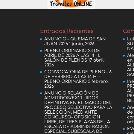
Entradas Recientes
Com
ANUNCIO – QUEMA DE SAN
Lu
JUAN 2026
1 junio, 2026
SU
NA
PLENO ORDINARIO 23 DE
ABRIL DE 2026 A LAS 14 H.
Al
SALÓN DE PLENOS
17 abril,
e
2026
AL
AL
CONVOCATORIA DE PLENO – 6
SA
DE FEBRERO A LAS 14 H. –
PLENO ORDINARIO
3 febrero,
Iné
2026
PR
AL
ANUNCIO RELACIÓN DE
PR
ADMITIDOS/EXCLUIDOS
BI
DEFINITIVA EN EL MARCO DEL
PROCESO SELECTIVO PARA LA
An
SELECCIÓN, MEDIANTE
de
CONCURSO- OPOSICIÓN
co
LIBRE, DE TRES PLAZAS DE LA
oc
ESCALA DE ADMINISTRACIÓN
EV
ESPECIAL, SUBESCALA DE
cel