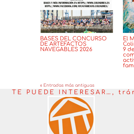
BASES DEL CONCURSO
El 
DE ARTEFACTOS
Coli
NAVEGABLES 2026
9 d
com
Noticias
act
fami
Noti
« Entradas más antiguas
TE PUEDE INTERESAR…, trá