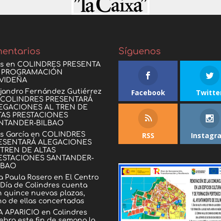
entarios
Síguenos
is
en
COLINDRES PRESENTA
 PROGRAMACIÓN
VIDEÑA
ejandro Fernández Gutiérrez
Facebook
Twitte
n
COLINDRES PRESENTARÁ
EGACIONES AL TREN DE
TAS PRESTACIONES
NTANDER-BILBAO
RSS
Instagr
s García
en
COLINDRES
ESENTARÁ ALEGACIONES
 TREN DE ALTAS
ESTACIONES SANTANDER-
LBAO
a Paula Rosero
en
El Centro
 Día de Colindres cuenta
n quince nuevas plazas,
ho de ellas concertadas
A APARICIO
en
Colindres
ebra este fin de semana la