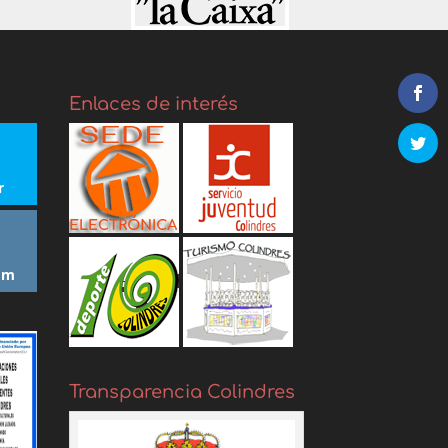
Enlaces de interés
r
am
Transparencia Colindres