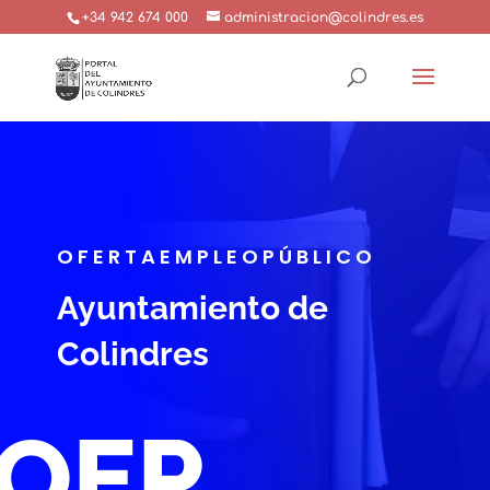
+34 942 674 000
administracion@colindres.es
OFERTAEMPLEOPÚBLICO
Ayuntamiento de
Colindres
OEP