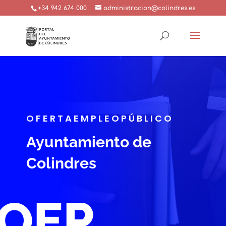
+34 942 674 000
administracion@colindres.es
OFERTAEMPLEOPÚBLICO
Ayuntamiento de
Colindres
OEP