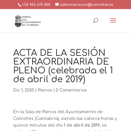
+34 942 674 000
administracion@colindres.es
ACTA DE LA SESIÓN
EXTRAORDINARIA DE
PLENO (celebrada el 1
de abril de 2019)
Dic 1, 2020
|
Plenos
|
0 Comentarios
En la Sala de Plenos del Ayuntamiento de
Colindres (Cantabria), siendo las catorce horas y
quince minutos del día
1 de abril de 2019
, se