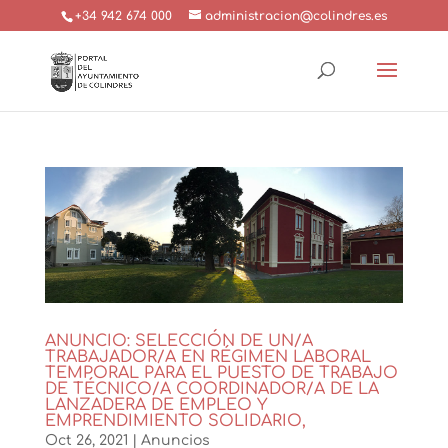
+34 942 674 000
administracion@colindres.es
ANUNCIO: SELECCIÓN DE UN/A
TRABAJADOR/A EN RÉGIMEN LABORAL
TEMPORAL PARA EL PUESTO DE TRABAJO
DE TÉCNICO/A COORDINADOR/A DE LA
LANZADERA DE EMPLEO Y
EMPRENDIMIENTO SOLIDARIO,
Oct 26, 2021
|
Anuncios