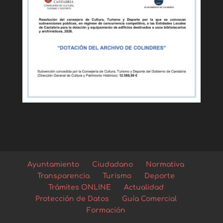
Ayuntamiento
Ciudadano
Normativa
Transparencia
Turismo
Deporte
Trámites ONLINE
Actualidad
Protección de Datos
Guía Comercial
Formación