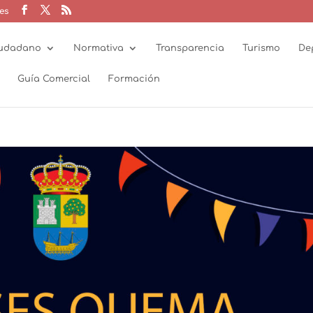
es
udadano
Normativa
Transparencia
Turismo
De
Guía Comercial
Formación