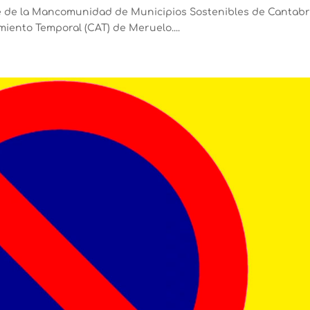
e de la Mancomunidad de Municipios Sostenibles de Cantabr
iento Temporal (CAT) de Meruelo....