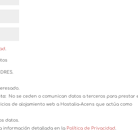
dad
.
atos
DRES.
teresado.
to:
No se ceden o comunican datos a terceros para prestar 
ervicios de alojamiento web a Hostalia-Acens que actúa como
os datos.
a información detallada en la
Política de Privacidad
.