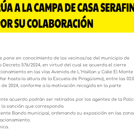
e pone en conocimiento de los vecinos/as del municipio de
o Decreto 576/2024, en virtud del cual se acuerda el cierre
acionamiento en las vías Avenida de L´Haillan y Calle El Monte
ar hasta la altura de la Escuela de Piragüismo), entre las 02.
o de 2024, conforme a la motivación recogida en la parte
nte acuerdo podrán ser retirados por los agentes de la Polic
r la sanción que corresponda
esente Bando municipal, ordenando su exposición en las zona
tacionamiento.
nica.