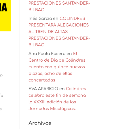
PRESTACIONES SANTANDER-
BILBAO
Inés García
en
COLINDRES
PRESENTARÁ ALEGACIONES
AL TREN DE ALTAS
PRESTACIONES SANTANDER-
BILBAO
Ana Paula Rosero
en
El
Centro de Día de Colindres
cuenta con quince nuevas
plazas, ocho de ellas
00
concertadas
EVA APARICIO
en
Colindres
celebra este fin de semana
ía
la XXXIII edición de las
Jornadas Micológicas.
s
Archivos