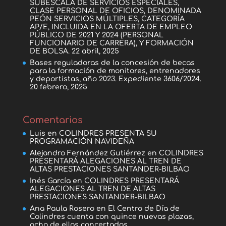
SUBESCALA DE SERVICIOS ESPECIALES,
CLASE PERSONAL DE OFICIOS, DENOMINADA
PEÓN SERVICIOS MÚLTIPLES, CATEGORÍA
AP/E, INCLUIDA EN LA OFERTA DE EMPLEO
PÚBLICO DE 2021 Y 2024 (PERSONAL
FUNCIONARIO DE CARRERA), Y FORMACIÓN
DE BOLSA.
22 abril, 2025
Bases reguladoras de la concesión de becas
para la formación de monitores, entrenadores
y deportistas, año 2023. Expediente 3606/2024.
20 febrero, 2025
Comentarios
Luis
en
COLINDRES PRESENTA SU
PROGRAMACIÓN NAVIDEÑA
Alejandro Fernández Gutiérrez
en
COLINDRES
PRESENTARÁ ALEGACIONES AL TREN DE
ALTAS PRESTACIONES SANTANDER-BILBAO
Inés García
en
COLINDRES PRESENTARÁ
ALEGACIONES AL TREN DE ALTAS
PRESTACIONES SANTANDER-BILBAO
Ana Paula Rosero
en
El Centro de Día de
Colindres cuenta con quince nuevas plazas,
ocho de ellas concertadas