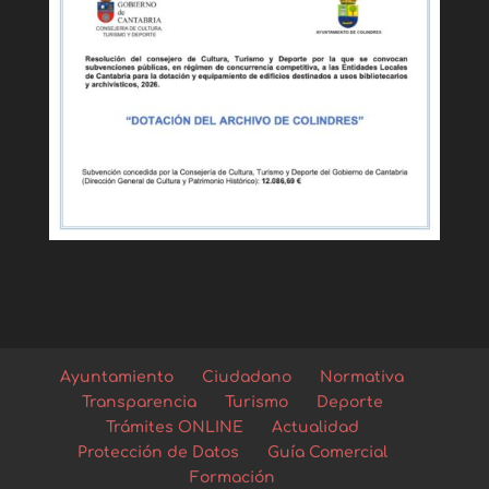
Ayuntamiento
Ciudadano
Normativa
Transparencia
Turismo
Deporte
Trámites ONLINE
Actualidad
Protección de Datos
Guía Comercial
Formación