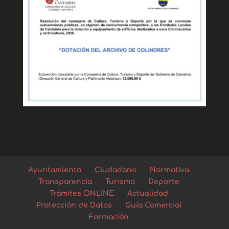
Ayuntamiento
Ciudadano
Normativa
Transparencia
Turismo
Deporte
Trámites ONLINE
Actualidad
Protección de Datos
Guía Comercial
Formación