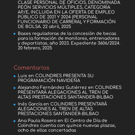
CLASE PERSONAL DE OFICIOS, DENOMINADA
PEÓN SERVICIOS MÚLTIPLES, CATEGORÍA
AP/E, INCLUIDA EN LA OFERTA DE EMPLEO
PÚBLICO DE 2021 Y 2024 (PERSONAL
FUNCIONARIO DE CARRERA), Y FORMACIÓN
DE BOLSA.
22 abril, 2025
Bases reguladoras de la concesión de becas
para la formación de monitores, entrenadores
y deportistas, año 2023. Expediente 3606/2024.
20 febrero, 2025
Comentarios
Luis
en
COLINDRES PRESENTA SU
PROGRAMACIÓN NAVIDEÑA
Alejandro Fernández Gutiérrez
en
COLINDRES
PRESENTARÁ ALEGACIONES AL TREN DE
ALTAS PRESTACIONES SANTANDER-BILBAO
Inés García
en
COLINDRES PRESENTARÁ
ALEGACIONES AL TREN DE ALTAS
PRESTACIONES SANTANDER-BILBAO
Ana Paula Rosero
en
El Centro de Día de
Colindres cuenta con quince nuevas plazas,
ocho de ellas concertadas