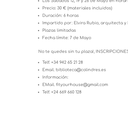
Los Sábados 12, 19 y 26 de Mayo en horario
Precio: 30 € (materiales incluidos)
Duración: 6 horas
Impartido por: Elvira Rubio, arquitecta 
Plazas limitadas
Fecha límite: 7 de Mayo
No te quedes sin tu plaza!, INSCRIPCIONE
Telf. +34 942 65 21 28
Email. biblioteca@colindres.es
Información:
EMail. fityourhouse@gmail.com
Telf. +24 669 660 128