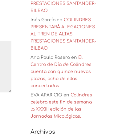
PRESTACIONES SANTANDER-
BILBAO
Inés García
en
COLINDRES
PRESENTARÁ ALEGACIONES
AL TREN DE ALTAS
PRESTACIONES SANTANDER-
BILBAO
Ana Paula Rosero
en
El
Centro de Día de Colindres
cuenta con quince nuevas
plazas, ocho de ellas
concertadas
EVA APARICIO
en
Colindres
celebra este fin de semana
la XXXIII edición de las
Jornadas Micológicas.
Archivos