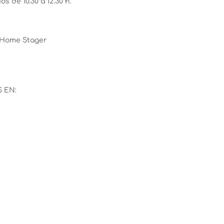
s de 10.30 a 12.30 h.
y Home Stager
S EN: