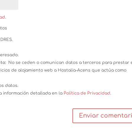
dad
.
atos
DRES.
teresado.
to:
No se ceden o comunican datos a terceros para prestar 
ervicios de alojamiento web a Hostalia-Acens que actúa como
os datos.
a información detallada en la
Política de Privacidad
.