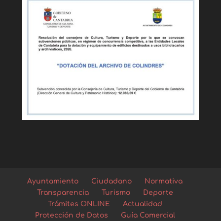
Ayuntamiento
Ciudadano
Normativa
Transparencia
Turismo
Deporte
Trámites ONLINE
Actualidad
Protección de Datos
Guía Comercial