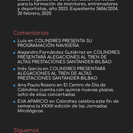
para la formación de monitores, entrenadores
y deportistas, año 2023. Expediente 3606/2024.
20 febrero, 2025
Comentarios
Luis
en
COLINDRES PRESENTA SU
PROGRAMACIÓN NAVIDEÑA
Alejandro Fernández Gutiérrez
en
COLINDRES
PRESENTARÁ ALEGACIONES AL TREN DE
ALTAS PRESTACIONES SANTANDER-BILBAO
Inés García
en
COLINDRES PRESENTARÁ
ALEGACIONES AL TREN DE ALTAS
PRESTACIONES SANTANDER-BILBAO
Ana Paula Rosero
en
El Centro de Día de
Colindres cuenta con quince nuevas plazas,
ocho de ellas concertadas
EVA APARICIO
en
Colindres celebra este fin de
semana la XXXIII edición de las Jornadas
Micológicas.
Síguenos