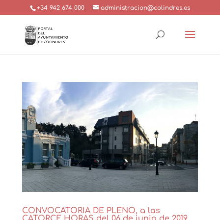
+34 942 674 000
administracion@colindres.es
CONVOCATORIA DE PLENO, a las
CATORCE HORAS del 06 de junio de 2019