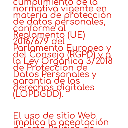
cumplimiento de la
normativa vigente en
materia de protección
de datos personales,
conforme al
Reglamento (UE)
2016/679 del
Parlamento Europeo y
del Consejo (RGPD) y a
la Ley Orgánica 3/2018
de Protección de
Datos Personales y
garantía de los
derechos digitales
(LOPDGDD).
El uso de sitio Web
implica la aceptación