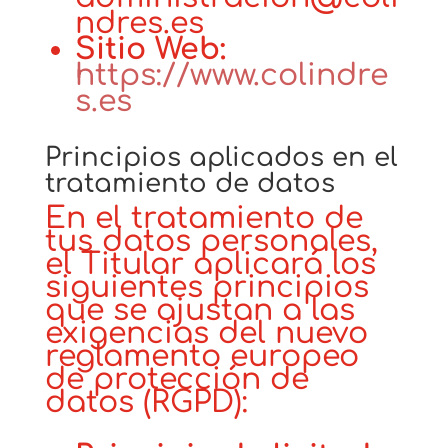
ndres.es
Sitio Web:
https://www.colindre
s.es
Principios aplicados en el
tratamiento de datos
En el tratamiento de
tus datos personales,
el Titular aplicará los
siguientes principios
que se ajustan a las
exigencias del nuevo
reglamento europeo
de protección de
datos (RGPD):