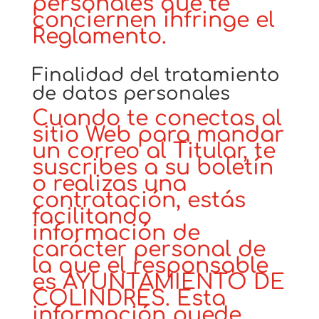
personales que te
conciernen infringe el
Reglamento.
Finalidad del tratamiento
de datos personales
Cuando te conectas al
sitio Web para mandar
un correo al Titular, te
suscribes a su boletín
o realizas una
contratación, estás
facilitando
información de
carácter personal de
la que el responsable
es AYUNTAMIENTO DE
COLINDRES. Esta
información puede