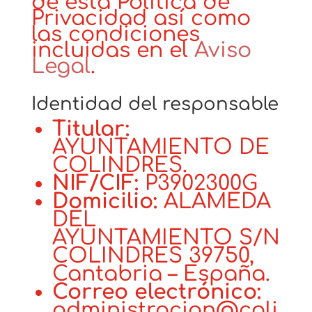
de esta Política de
Privacidad así como
las condiciones
incluidas en el
Aviso
Legal
.
Identidad del responsable
Titular:
AYUNTAMIENTO DE
COLINDRES.
NIF/CIF:
P3902300G
Domicilio:
ALAMEDA
DEL
AYUNTAMIENTO S/N
COLINDRES 39750,
Cantabria – España.
Correo electrónico:
administracion@coli