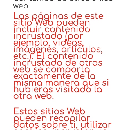
web
Las páginas de este
sitio Web pueden
incluir contenido
incrustado (por
ejemplo, vídeos,
imágenes, artículos,
etc.). El contenido
incrustado de otras
web se comporta
exactamente de la
misma manera que si
hubieras visitado la
otra web.
Estos sitios Web
pueden recopilar
datos sobre ti, utilizar