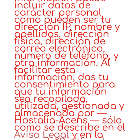
incluir datos de
carácter personal
como pueden ser tu
dirección IP, nombre y
apellidos, dirección
física, dirección de
correo electrónico,
número de teléfono, y
otra información. Al
facilitar esta
información, das tu
consentimiento para
que tu información
sea recopilada,
utilizada, gestionada y
almacenada por —
Hostalia-Acens — sólo
como se describe en el
Aviso Legal
y en la