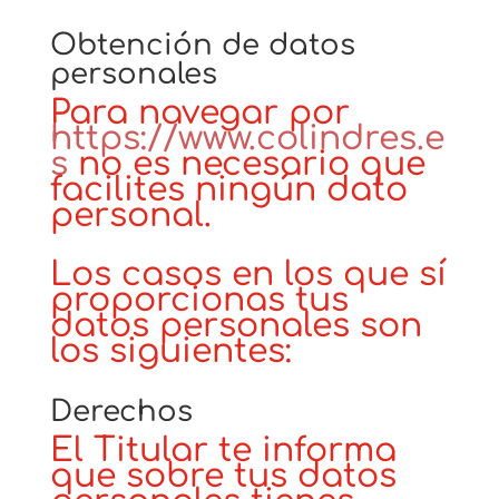
Obtención de datos
personales
Para navegar por
https://www.colindres.e
s
no es necesario que
facilites ningún dato
personal.
Los casos en los que sí
proporcionas tus
datos personales son
los siguientes:
Derechos
El Titular te informa
que sobre tus datos