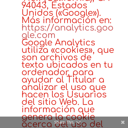
94043, Estados
Unidos («Google»).
Más información en:
https://analytics.goo
gle.com
Google Analytics
utiliza «cookies», que
son archivos de
texto ubicados en tu
ordenador, para
ayudar al Titular a
analizar el uso que
hacen los Usuarios
del sitio Web. La
información que
genera la cookie
Share This
acerca del uso del