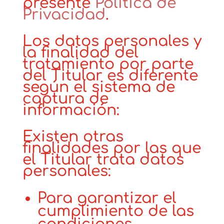
presente
Política de
Privacidad
.
Los datos personales y
la finalidad del
tratamiento por parte
del Titular es diferente
según el sistema de
captura de
información:
Existen otras
finalidades por las que
el Titular trata datos
personales:
Para garantizar el
cumplimiento de las