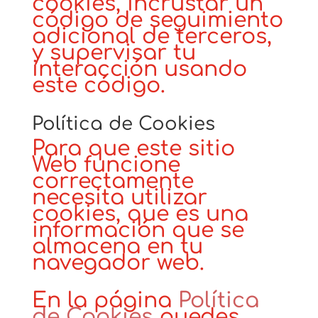
cookies, incrustar un
código de seguimiento
adicional de terceros,
y supervisar tu
interacción usando
este código.
Política de Cookies
Para que este sitio
Web funcione
correctamente
necesita utilizar
cookies, que es una
información que se
almacena en tu
navegador web.
En la página
Política
de Cookies
puedes