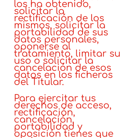
los ha obtenido,
solicitar la
rectificación de los
mismos, solicitar la
portabilidad de sus
datos personales,
oponerse al
tratamiento, limitar su
uso o solicitar la
cancelación de esos
datos en los ficheros
del Titular.
Para ejercitar tus
derechos de acceso,
rectificación,
cancelación,
portabilidad y
oposición tienes que