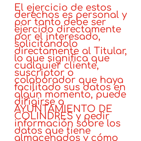
El ejercicio de estos
derechos es personal y
por tanto debe ser
ejercido directamente
por el interesado,
solicitándolo
directamente al Titular,
lo que significa que
cualquier cliente,
suscriptor o
colaborador que haya
facilitado sus datos en
algún momento, puede
dirigirse a
AYUNTAMIENTO DE
COLINDRES y pedir
información sobre los
datos que tiene
almacenados y cómo