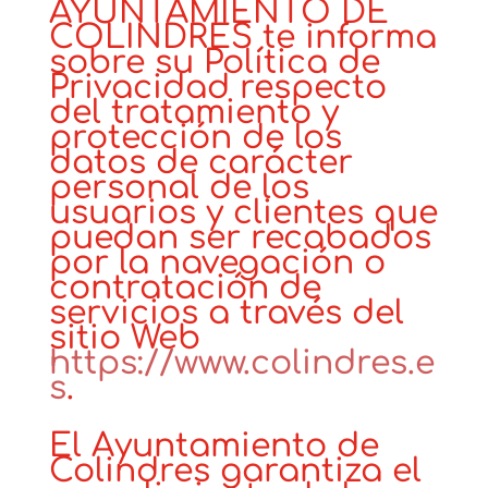
AYUNTAMIENTO DE
COLINDRES te informa
sobre su Política de
Privacidad respecto
del tratamiento y
protección de los
datos de carácter
personal de los
usuarios y clientes que
puedan ser recabados
por la navegación o
contratación de
servicios a través del
sitio Web
https://www.colindres.e
s
.
El Ayuntamiento de
Colindres garantiza el