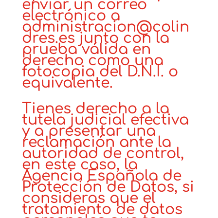
enviar un correo
electrónico a
administracion@colin
dres.es junto con la
prueba válida en
derecho como una
fotocopia del D.N.I. o
equivalente.
Tienes derecho a la
tutela judicial efectiva
y a presentar una
reclamación ante la
autoridad de control,
en este caso, la
Agencia Española de
Protección de Datos, si
consideras que el
tratamiento de datos