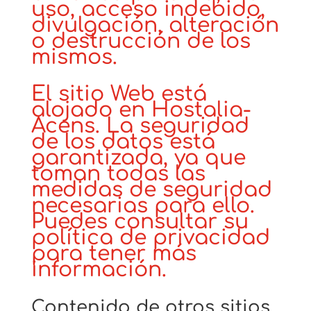
uso, acceso indebido,
divulgación, alteración
o destrucción de los
mismos.
El sitio Web está
alojado en Hostalia-
Acens. La seguridad
de los datos está
garantizada, ya que
toman todas las
medidas de seguridad
necesarias para ello.
Puedes consultar su
política de privacidad
para tener más
información.
Contenido de otros sitios